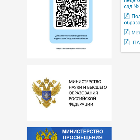
педаго
сад №
Пол
образо
Мет
ПА