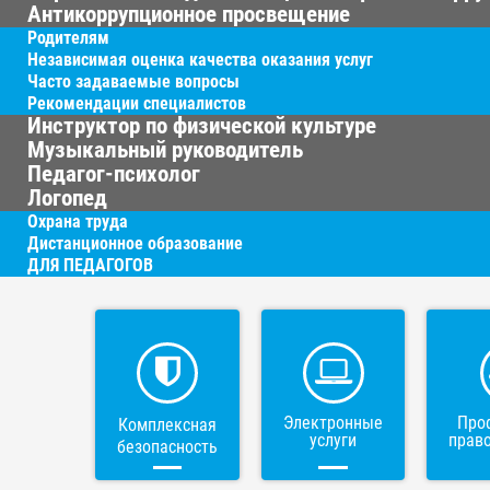
Антикоррупционное просвещение
Родителям
Независимая оценка качества оказания услуг
Часто задаваемые вопросы
Рекомендации специалистов
Инструктор по физической культуре
Музыкальный руководитель
Педагог-психолог
Логопед
Охрана труда
Дистанционное образование
ДЛЯ ПЕДАГОГОВ
Электронные
Про
Комплексная
услуги
прав
безопасность