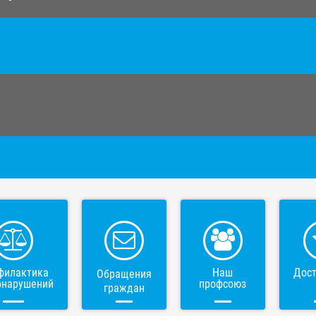
филактика
Наш
Дос
Обращения
онарушений
профсоюз
граждан