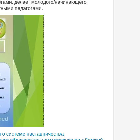
егами, делает молодого/начинающего
тными педагогами.
 о системе наставничества