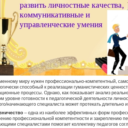
енному миру нужен профессионально-компетентный, самос
огически способный к реализации гуманистических ценност
ционные процессы. Однако, как показывает анализ реальн
м уровне готовности к педагогической деятельности личн
го/начинающего специалиста может протекать длительно и
вничество
– одна из наиболее эффективных форм профес
нию профессиональной компетентности и закреплению пед
ющими специалистами помогает коллективу педагогов согла