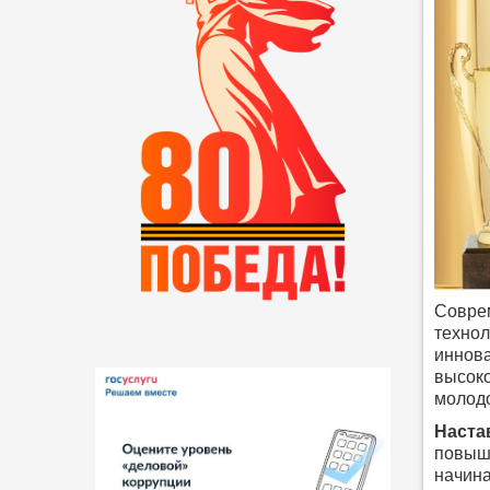
Соврем
технол
иннова
высоко
молодо
Наста
повыше
начина