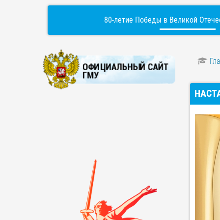
80-летие Победы в Великой Отече
Гл
НАСТ