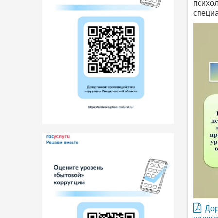
психол
специа
Дор