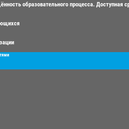
ённость образовательного процесса. Доступная с
ающихся
изации
стями