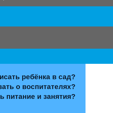
исать ребёнка в сад?
зать о воспитателях?
ь питание и занятия?