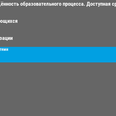
ённость образовательного процесса. Доступная с
ающихся
изации
стями