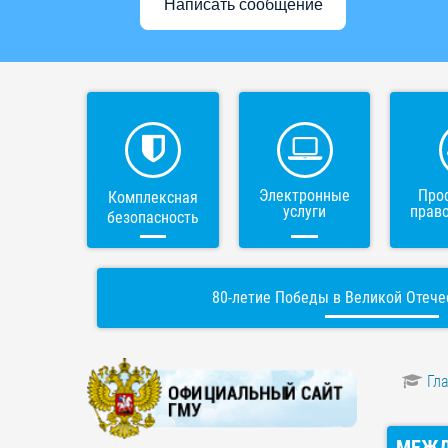
Написать сообщение
Электронные
Про
Комплексная
услуги
прав
безопасность
80-летие Победы в Великой Отече
Гл
МЕЖД